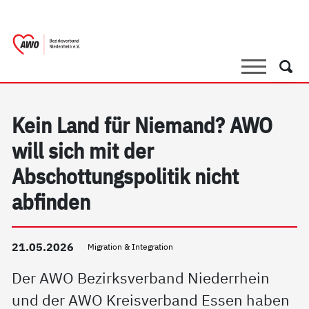
springen
AWO Bezirksverband Niederrhein e.V. |
Link zu Home
Suche
Such
Kein Land für Niemand? AWO
will sich mit der
Abschottungspolitik nicht
abfinden
21.05.2026
Migration & Integration
Der AWO Bezirksverband Niederrhein
und der AWO Kreisverband Essen haben