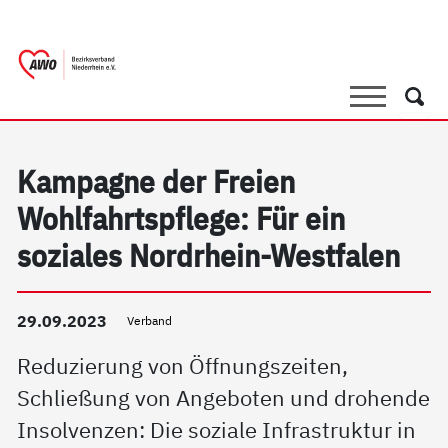
springen
AWO Bezirksverband Niederrhein e.V. |
Link zu Home
Suche
Such
Kampagne der Freien
Wohlfahrtspflege: Für ein
soziales Nordrhein-Westfalen
29.09.2023
Verband
Reduzierung von Öffnungszeiten,
Schließung von Angeboten und drohende
Insolvenzen: Die soziale Infrastruktur in