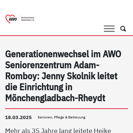
springen
AWO Bezirksverband Niederrhein e.V. |
Link zu Home
Suche
Such
Generationenwechsel im AWO
Seniorenzentrum Adam-
Romboy: Jenny Skolnik leitet
die Einrichtung in
Mönchengladbach-Rheydt
18.03.2025
Senioren, Pflege & Betreuung
Mehr als 35 Jahre lang leitete Heike