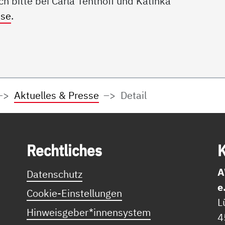
ch bitte bei Carla Tenthoff und Katinka
sse
.
Aktuelles & Presse
Detail
Recht­li­ches
K
A
Datenschutz
e
Cookie-Einstellungen
L
Hinweisgeber*innensystem
4