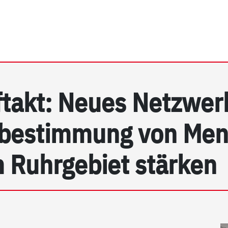
rhein e.V. | Detail
takt: Neues Netzwerk
stbestimmung von Men
 Ruhrgebiet stärken