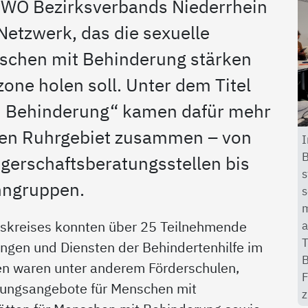
 AWO Bezirksverbands Niederrhein
 Netzwerk, das die sexuelle
schen mit Behinderung stärken
one holen soll. Unter dem Titel
nd Behinderung“ kamen dafür mehr
ten Ruhrgebiet zusammen – von
I
B
erschaftsberatungsstellen bis
s
hngruppen.
s
m
a
tskreises konnten über 25 Teilnehmende
T
ungen und Diensten der Behindertenhilfe im
B
en waren unter anderem Förderschulen,
F
ungsangebote für Menschen mit