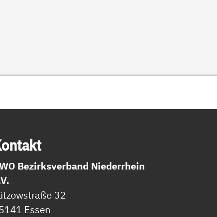
on­takt
WO Bezirksverband Niederrhein
.V.
ützowstraße 32
5141 Essen