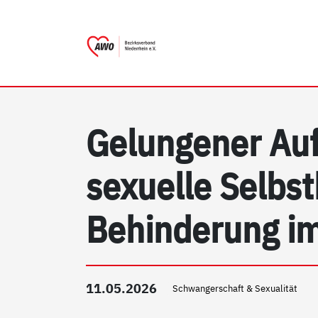
AWO Bezirksverband Nieder
Link zu Home
Gelungener Auf
sexuelle Selb
Behinderung im
11.05.2026
Schwangerschaft & Sexualität