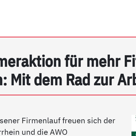
rhein e.V. | Detail
eraktion für mehr Fi
 Mit dem Rad zur Arb
ener Firmenlauf freuen sich der
rhein und die AWO