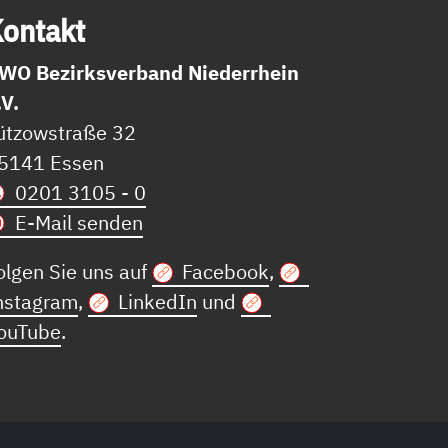
on­takt
WO Bezirksverband Niederrhein
.V.
ützowstraße 32
5141 Essen
0201 3105 - 0
E-Mail senden
olgen Sie uns auf
Facebook
,
nstagram
,
LinkedIn
und
ouTube
.