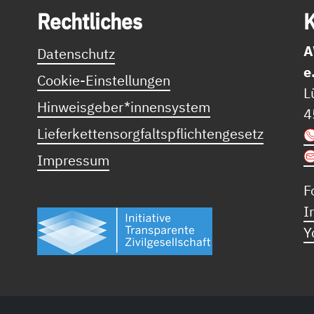
Recht­li­ches
K
A
Datenschutz
e
Cookie-Einstellungen
L
Hinweisgeber*innensystem
4
Lieferkettensorgfaltspflichtengesetz
Impressum
F
I
Y