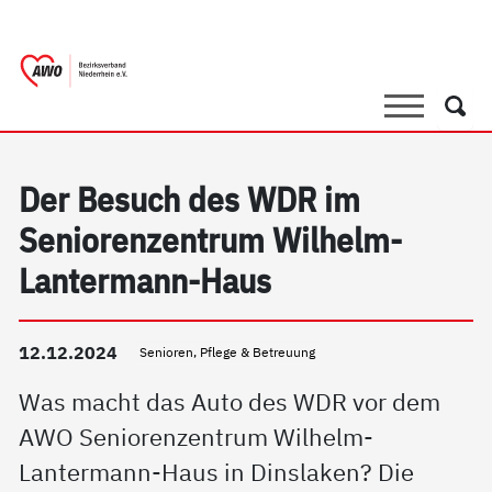
springen
AWO Bezirksverband Niederrhein e.V. |
Link zu Home
Suche
Such
Der Besuch des WDR im
Seniorenzentrum Wilhelm-
Lantermann-Haus
12.12.2024
Senioren, Pflege & Betreuung
Was macht das Auto des WDR vor dem
AWO Seniorenzentrum Wilhelm-
Lantermann-Haus in Dinslaken? Die