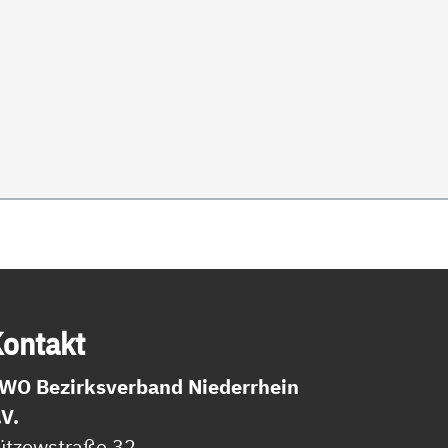
on­takt
WO Bezirksverband Niederrhein
.V.
ützowstraße 32