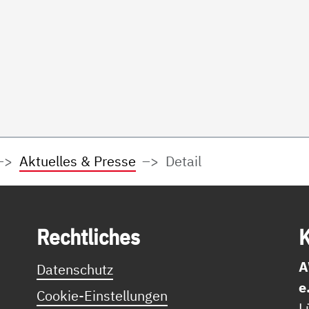
Aktuelles & Presse
Detail
Recht­li­ches
K
A
Datenschutz
e
Cookie-Einstellungen
L