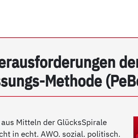
rhein e.V. | Detail
erausforderungen de
sungs-Methode (PeB
 aus Mitteln der GlücksSpirale
t in echt. AWO. sozial. politisch.