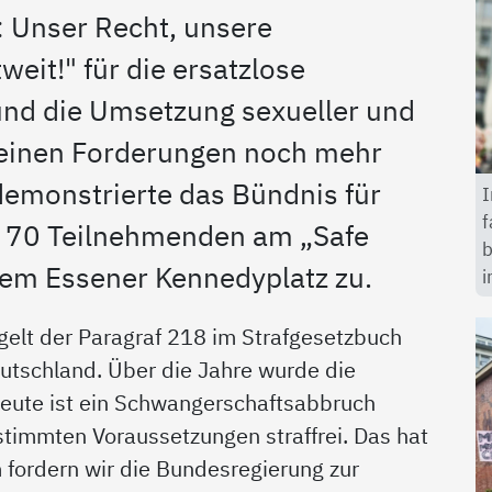
 Unser Recht, unsere
eit!" für die ersatzlose
und die Umsetzung sexueller und
seinen Forderungen noch mehr
demonstrierte das Bündnis für
I
f
d 70 Teilnehmenden am „Safe
b
dem Essener Kennedyplatz zu.
i
egelt der Paragraf 218 im Strafgesetzbuch
tschland. Über die Jahre wurde die
heute ist ein Schwangerschaftsabbruch
stimmten Voraussetzungen straffrei. Das hat
 fordern wir die Bundesregierung zur