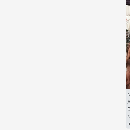
N
A
B
s
u