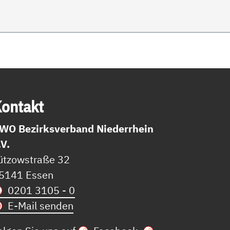
on­takt
WO Bezirksverband Niederrhein
.V.
ützowstraße 32
5141 Essen
0201 3105 - 0
E-Mail senden