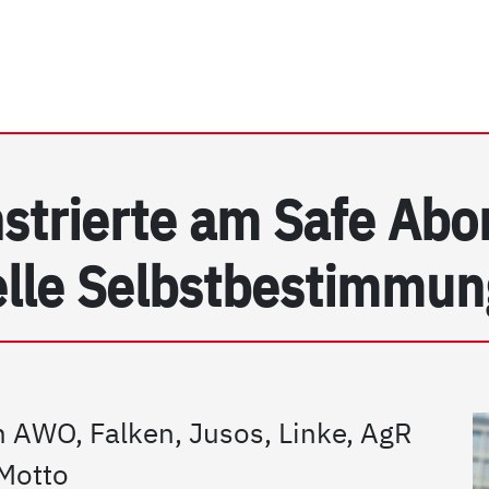
rhein e.V. | Detail
trierte am Safe Abor
elle Selbstbestimmun
m AWO, Falken, Jusos, Linke, AgR
Motto