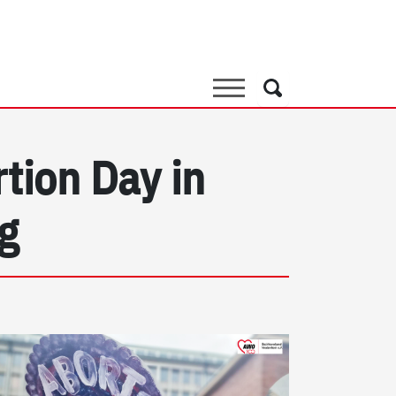
Suche
Suche
tion Day in
g