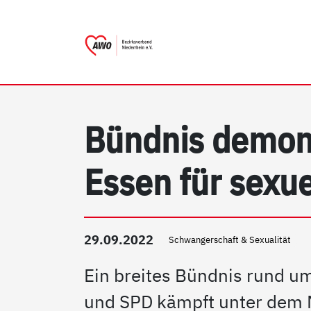
AWO Bezirksverband Nieder
Link zu Home
Bündnis demons
Essen für sexu
29.09.2022
Schwangerschaft & Sexualität
Ein breites Bündnis rund u
und SPD kämpft unter dem 