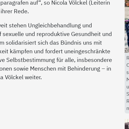
aragrafen auf“, so Nicola Völckel (Leiterin
n ihrer Rede.
tweit stehen Ungleichbehandlung und
f sexuelle und reproduktive Gesundheit und
 solidarisiert sich das Bündnis uns mit
igkeit kämpfen und fordert uneingeschränkte
R
ive Selbstbestimmung für alle, insbesondere
O
rsonen sowie Menschen mit Behinderung – in
s
a Völckel weiter.
M
u
S
R
m