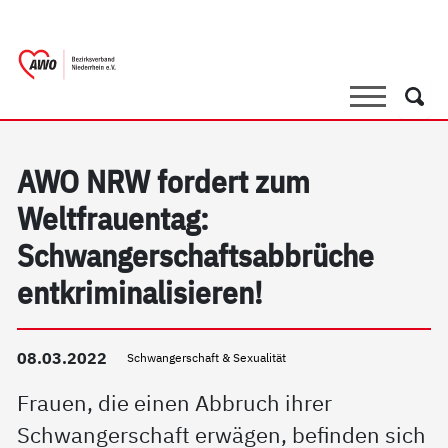
springen
AWO Bezirksverband Niederrhein e.V. |
Link zu Home
Suche
Such
AWO NRW fordert zum
Weltfrauentag:
Schwangerschaftsabbrüche
entkriminalisieren!
08.03.2022
Schwangerschaft & Sexualität
Frauen, die einen Abbruch ihrer
Schwangerschaft erwägen, befinden sich