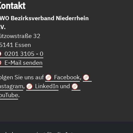
on­takt
WO Bezirksverband Niederrhein
.V.
ützowstraße 32
5141 Essen
0201 3105 - 0
E-Mail senden
olgen Sie uns auf
Facebook
,
nstagram
,
LinkedIn
und
ouTube
.