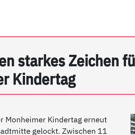
rhein e.V. | Detail
en starkes Zeichen fü
r Kindertag
er Monheimer Kindertag erneut
Stadtmitte gelockt. Zwischen 11