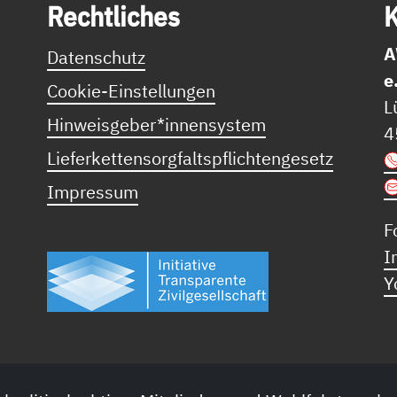
Recht­li­ches
K
A
Datenschutz
e
Cookie-Einstellungen
L
Hinweisgeber*innensystem
4
Lieferkettensorgfaltspflichtengesetz
Impressum
F
I
Y