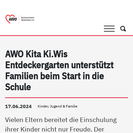
springen
AWO Bezirksverband Niederrhein e.V. |
Link zu Home
Suche
Such
AWO Kita Ki.Wis
Entdeckergarten unterstützt
Familien beim Start in die
Schule
17.06.2024
Kinder, Jugend & Familie
Vielen Eltern bereitet die Einschulung
ihrer Kinder nicht nur Freude. Der