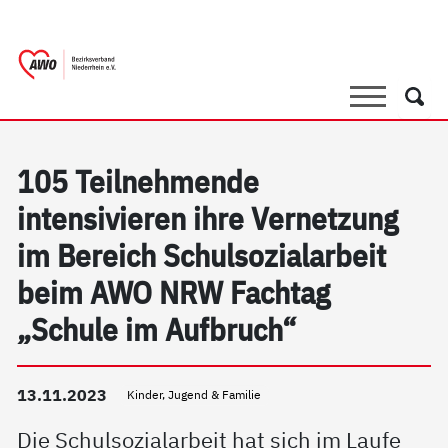
springen
AWO Bezirksverband Niederrhein e.V. |
Link zu Home
Suche
Such
105 Teilnehmende
intensivieren ihre Vernetzung
im Bereich Schulsozialarbeit
beim AWO NRW Fachtag
„Schule im Aufbruch“
13.11.2023
Kinder, Jugend & Familie
Die Schulsozialarbeit hat sich im Laufe