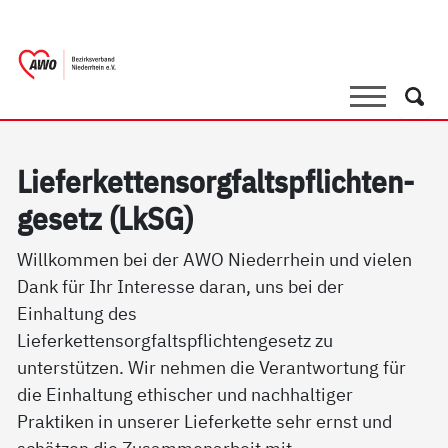
springen
AWO Bezirksverband Niederrhein e.V. |
Link zu Home
Suche
Such
Lie­fer­ket­ten­sorg­faltspf­lich­ten­
ge­setz (LkSG)
Willkommen bei der AWO Niederrhein und vielen
Dank für Ihr Interesse daran, uns bei der
Einhaltung des
Lieferkettensorgfaltspflichtengesetz zu
unterstützen. Wir nehmen die Verantwortung für
die Einhaltung ethischer und nachhaltiger
Praktiken in unserer Lieferkette sehr ernst und
schätzen die Zusammenarbeit mit