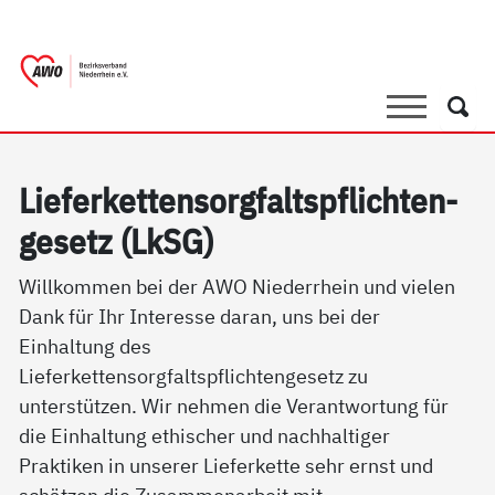
springen
AWO Bezirksverband Niederrhein e.V. |
Link zu Home
Suche
Such
Lie­fer­ket­ten­sorg­faltspf­lich­ten­
ge­setz (LkSG)
Willkommen bei der AWO Niederrhein und vielen
Dank für Ihr Interesse daran, uns bei der
Einhaltung des
Lieferkettensorgfaltspflichtengesetz zu
unterstützen. Wir nehmen die Verantwortung für
die Einhaltung ethischer und nachhaltiger
Praktiken in unserer Lieferkette sehr ernst und
schätzen die Zusammenarbeit mit