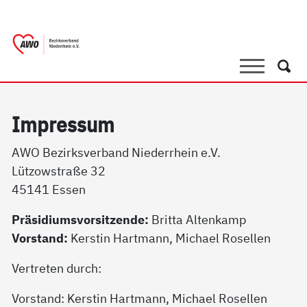
springen
AWO Bezirksverband Niederrhein e.V.
Link zu Home
Suche
Such
Im­pres­sum
AWO Bezirksverband Niederrhein e.V.
Lützowstraße 32
45141 Essen
Präsidiumsvorsitzende:
Britta Altenkamp
Vorstand:
Kerstin Hartmann, Michael Rosellen
Vertreten durch:
Vorstand: Kerstin Hartmann, Michael Rosellen