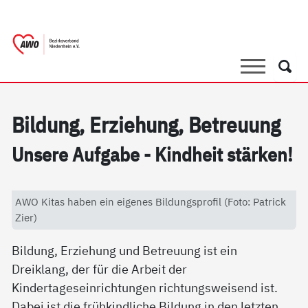
springen
AWO Bezirksverband Niederrhein e.V. 
Link zu Home
Suche
Such
Bil­dung, Er­zie­hung, Be­t­reu­ung
Un­se­re Auf­ga­be - Kind­heit stär­ken!
AWO Kitas haben ein eigenes Bildungsprofil (Foto: Patrick
Zier)
Bildung, Erziehung und Betreuung ist ein
Dreiklang, der für die Arbeit der
Kindertageseinrichtungen richtungsweisend ist.
Dabei ist die frühkindliche Bildung in den letzten