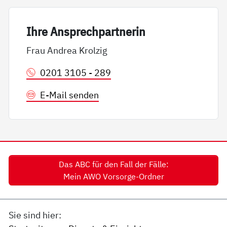
Ih­re An­sp­rech­part­ne­rin
Frau Andrea Krolzig
0201 3105 - 289
E-Mail senden
Das ABC für den Fall der Fälle:
Mein AWO Vorsorge-Ordner
Sie sind hier: