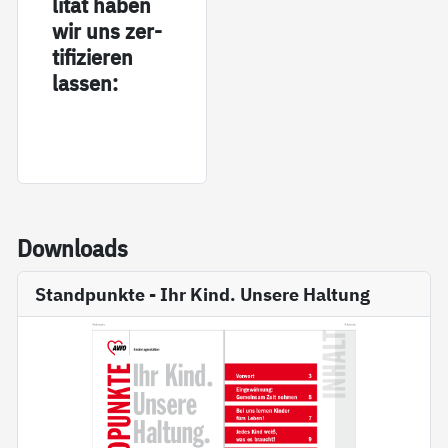
li­tät ha­ben
wir uns zer­
ti­fi­zie­ren
las­sen:
Down­loads
Standpunkte - Ihr Kind. Unsere Haltung