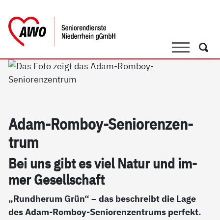
springen
AWO Bezirksverband Niederrhein e.V
Link zu Home
Suche
Such
Adam-Rom­boy-Se­nio­ren­zen­
trum
Bei uns gibt es viel Na­tur und im­
mer Ge­sell­schaft
„Rundherum Grün“ – das beschreibt die Lage
des Adam-Romboy-Seniorenzentrums perfekt.