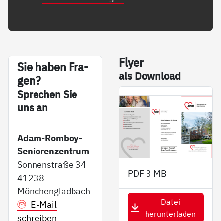
Fly­er
Sie ha­ben Fra­
als Down­load
gen?
Sp­re­chen Sie
uns an
Adam-Romboy-
Seniorenzentrum
Sonnenstraße 34
PDF
3 MB
41238
Mönchengladbach
Datei
E-Mail
herunterladen
schreiben