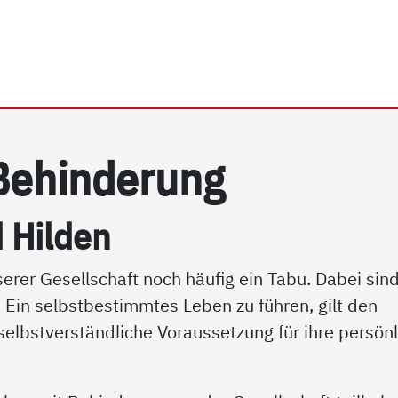
rrhein e.V. | Menschen m
e­hin­de­rung
Hil­den
erer Gesellschaft noch häufig ein Tabu. Dabei sin
 Ein selbstbestimmtes Leben zu führen, gilt den
elbstverständliche Voraussetzung für ihre persön