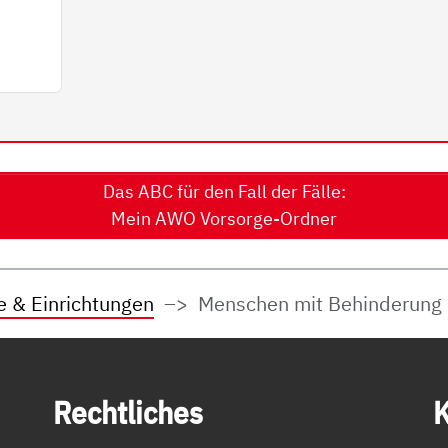
Das ABC für den Fall der Fälle:
Mein AWO Vorsorge-Ordner
e & Einrichtungen
Menschen mit Behinderung
Recht­li­ches
K