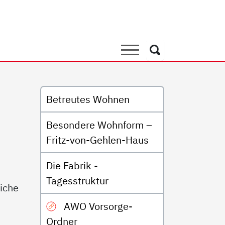
it Behinderung
Suche
Suche
Untermenü
Betreutes Wohnen
Besondere Wohnform –
Fritz-von-Gehlen-Haus
d
Die Fabrik -
Tagesstruktur
liche
AWO Vorsorge-
Ordner