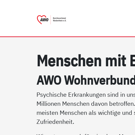
AWO Bezirksverband Niede
Link zu Home
Men­schen mit B
AWO Wohn­ver­bund 
Psychische Erkrankungen sind in uns
Millionen Menschen davon betroffen.
meisten Menschen als wichtige und s
Zufriedenheit.