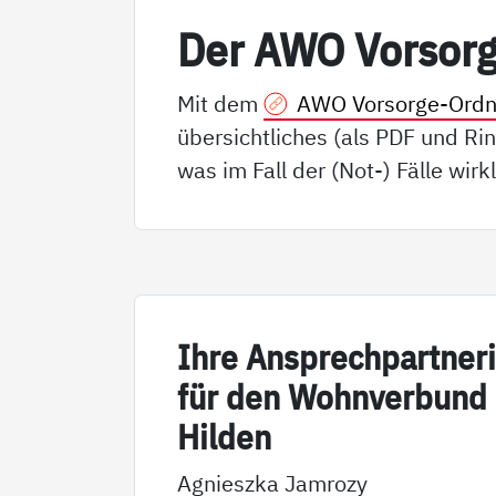
Der AWO Vor­sor­
Mit dem
AWO Vorsorge-Ordn
übersichtliches (als PDF und Rin
was im Fall der (Not-) Fälle wirkl
Ih­re An­sp­rech­part­ne­r
für den Wohn­ver­bund
Hil­den
Agnieszka Jamrozy