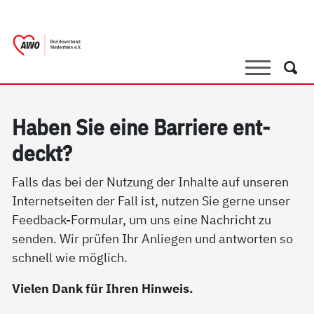
springen
AWO Bezirksverband Niederrhein e.V. 
Link zu Home
Suche
Such
Ha­ben Sie ei­ne Bar­rie­re ent­
deckt?
Falls das bei der Nutzung der Inhalte auf unseren
Internetseiten der Fall ist, nutzen Sie gerne unser
Feedback-Formular, um uns eine Nachricht zu
senden. Wir prüfen Ihr Anliegen und antworten so
schnell wie möglich.
Vielen Dank für Ihren Hinweis.