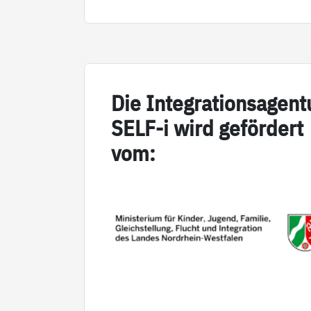
Die In­te­g­ra­ti­on­sa­gen­
SELF-i wird ge­för­dert
vom: