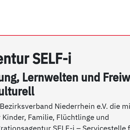
rhein e.V. | Integrations
­gen­tur SELF-i
rung, Lern­wel­ten und Frei­w
ul­tu­rell
Bezirksverband Niederrhein e.V. die mi
 Kinder, Familie, Flüchtlinge und
rationsagentur SELF-i – Servicestelle 