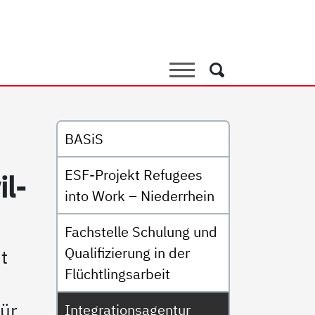
agentur SELF-i
Suche
Suche
Untermenü
BASiS
ESF-Projekt Refugees
il­
into Work – Niederrhein
Fachstelle Schulung und
Qualifizierung in der
t
Flüchtlingsarbeit
für
Integrationsagentur