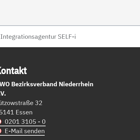
Integrationsagentur SELF-i
on­takt
WO Bezirksverband Niederrhein
.V.
ützowstraße 32
5141 Essen
0201 3105 - 0
E-Mail senden