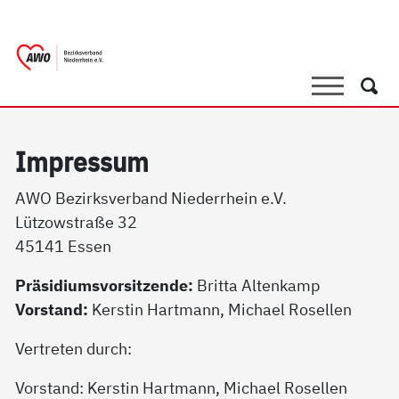
springen
AWO Bezirksverband Niederrhein e.V.
Link zu Home
Suche
Such
Im­pres­sum
AWO Bezirksverband Niederrhein e.V.
Lützowstraße 32
45141 Essen
Präsidiumsvorsitzende:
Britta Altenkamp
Vorstand:
Kerstin Hartmann, Michael Rosellen
Vertreten durch:
Vorstand: Kerstin Hartmann, Michael Rosellen