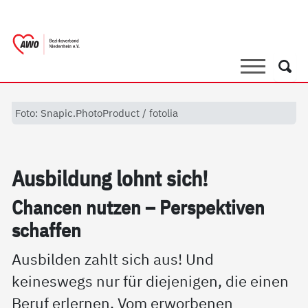
springen
AWO Bezirksverband Niederrhein e.V. 
Link zu Home
Suche
Such
Foto: Snapic.PhotoProduct / fotolia
Aus­bil­dung lohnt sich!
Chan­cen nut­zen – Per­spek­ti­ven
schaf­fen
Ausbilden zahlt sich aus! Und
keineswegs nur für diejenigen, die einen
Beruf erlernen. Vom erworbenen