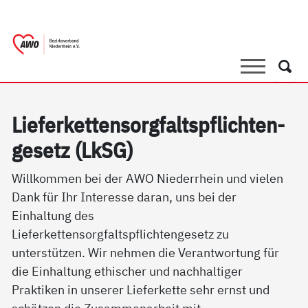
springen
AWO Bezirksverband Niederrhein e.V. |
Link zu Home
Suche
Such
Lie­fer­ket­ten­sorg­faltspf­lich­ten­
ge­setz (LkSG)
Willkommen bei der AWO Niederrhein und vielen
Dank für Ihr Interesse daran, uns bei der
Einhaltung des
Lieferkettensorgfaltspflichtengesetz zu
unterstützen. Wir nehmen die Verantwortung für
die Einhaltung ethischer und nachhaltiger
Praktiken in unserer Lieferkette sehr ernst und
schätzen die Zusammenarbeit mit