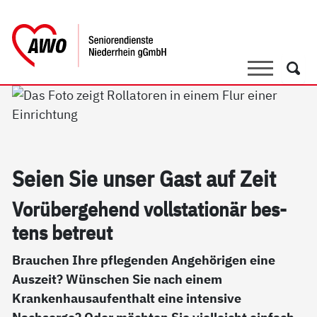
springen
AWO Bezirksverband Niederrhein e.V. |
Link zu Home
Suche
Such
Sei­en Sie un­ser Gast auf Zeit
Vor­über­ge­hend voll­sta­tio­när bes­
tens be­t­reut
Brauchen Ihre pflegenden Angehörigen eine
Auszeit? Wünschen Sie nach einem
Krankenhausaufenthalt eine intensive