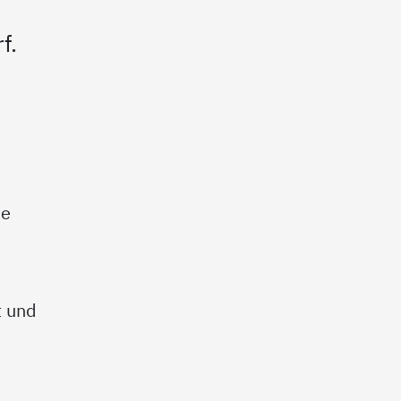
f.
he
e
t und