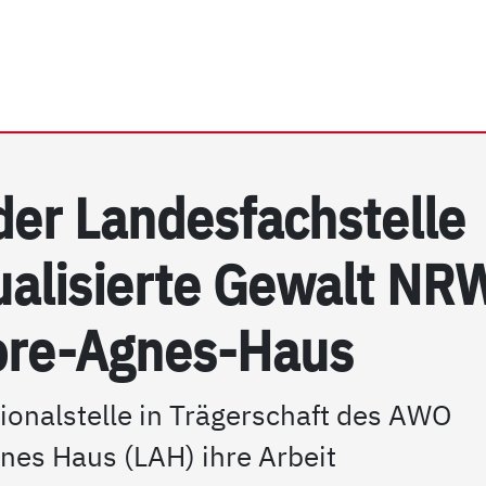
rrhein e.V. | PSG NRW
 der Lan­des­fach­s­tel­le
xua­li­sier­te Ge­walt NR
­re-Ag­nes-Haus
ionalstelle in Trägerschaft des AWO
es Haus (LAH) ihre Arbeit