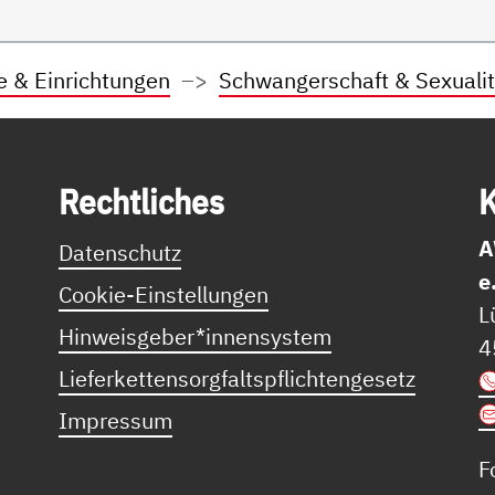
e & Einrichtungen
Schwangerschaft & Sexualit
Recht­li­ches
K
A
Datenschutz
e
Cookie-Einstellungen
L
Hinweisgeber*innensystem
4
Lieferkettensorgfaltspflichtengesetz
Impressum
F