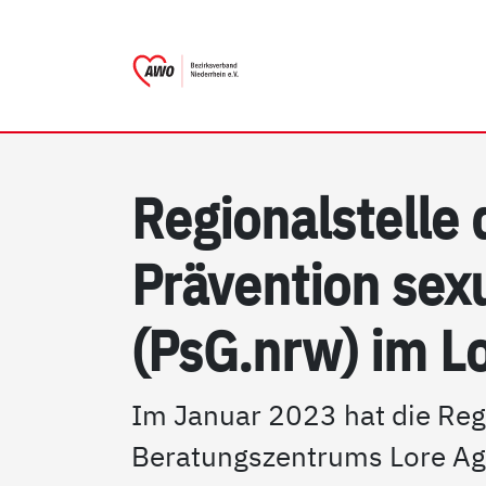
AWO Bezirksverband Niede
Link zu Home
Re­gio­nal­s­tel­le
Präv­en­ti­on se­
(PsG.nrw) im Lo
Im Januar 2023 hat die Reg
Beratungszentrums Lore Agn