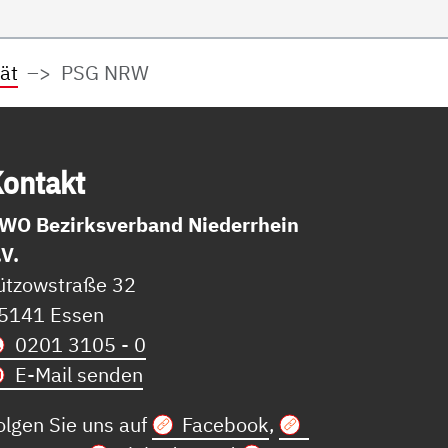
ät
PSG NRW
on­takt
WO Bezirksverband Niederrhein
.V.
ützowstraße 32
5141 Essen
0201 3105 - 0
E-Mail senden
olgen Sie uns auf
Facebook
,