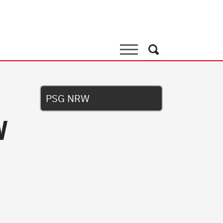
Suche
Suche
Untermenü
PSG NRW
W