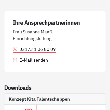
Ih­re An­sp­rech­part­ne­rin­nen
Frau Susanne Maaß,
Einrichtungsleitung
02173 1 06 80 09
E-Mail senden
Down­loads
Konzept Kita Talentschuppen