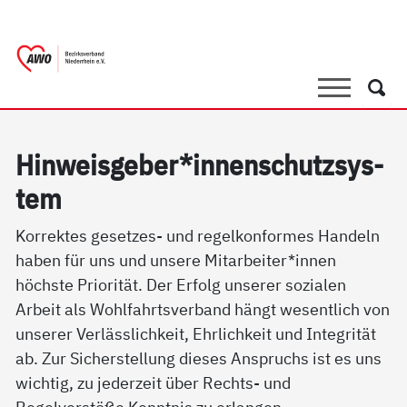
springen
AWO Bezirksverband Niederrhein e.V.
Link zu Home
Suche
Such
Hin­weis­ge­ber*in­nen­schutz­sys­
tem
Korrektes gesetzes- und regelkonformes Handeln
haben für uns und unsere Mitarbeiter*innen
höchste Priorität. Der Erfolg unserer sozialen
Arbeit als Wohlfahrtsverband hängt wesentlich von
unserer Verlässlichkeit, Ehrlichkeit und Integrität
ab. Zur Sicherstellung dieses Anspruchs ist es uns
wichtig, zu jederzeit über Rechts- und
Regelverstöße Kenntnis zu erlangen.