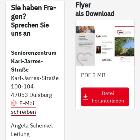
Fly­er
Sie ha­ben Fra­
als Down­load
gen?
Sp­re­chen Sie
uns an
Seniorenzentrum
Karl-Jarres-
Straße
PDF
3 MB
Karl-Jarres-Straße
100-104
Datei
47053 Duisburg
herunterladen
E-Mail
schreiben
Angela Schenkel
Leitung