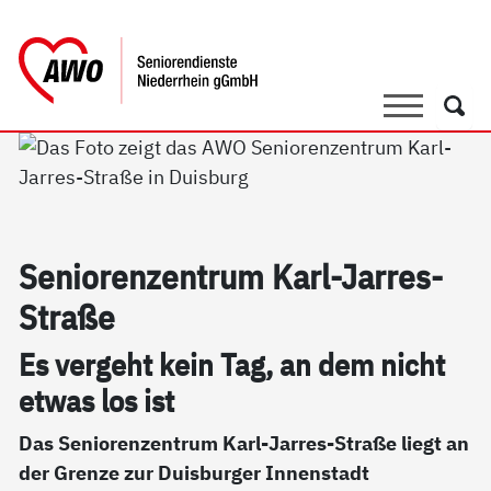
springen
AWO Bezirksverband Niederrhein e.V. 
Link zu Home
Suche
Such
Se­nio­ren­zen­trum Karl-Jar­res-
Stra­ße
Es ver­geht kein Tag, an dem nicht
et­was los ist
Das Seniorenzentrum Karl-Jarres-Straße liegt an
der Grenze zur Duisburger Innenstadt