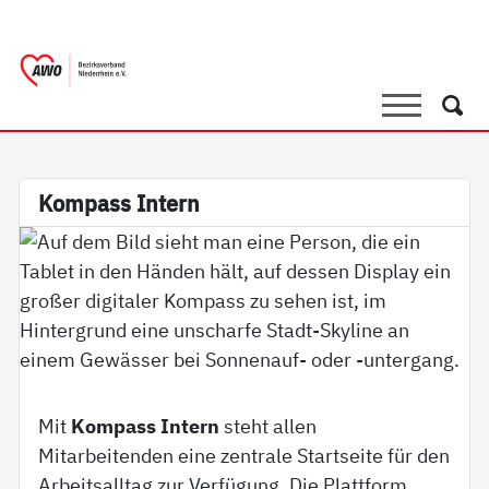
springen
AWO Bezirksverband Niederrhein e.V. |
Link zu Home
Suche
Such
Kom­pass In­tern
Mit
Kompass Intern
steht allen
Mitarbeitenden eine zentrale Startseite für den
Arbeitsalltag zur Verfügung. Die Plattform