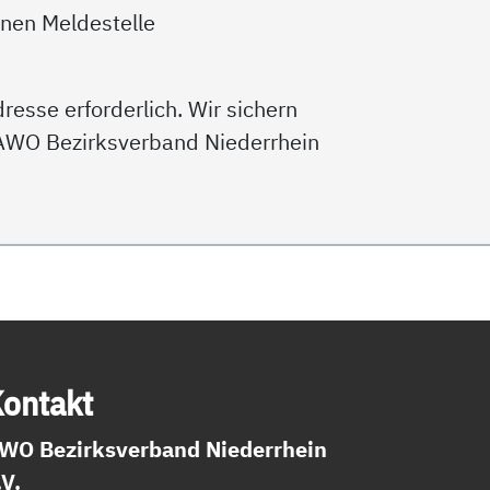
rnen Meldestelle
esse erforderlich. Wir sichern
 AWO Bezirksverband Niederrhein
on­takt
WO Bezirksverband Niederrhein
.V.