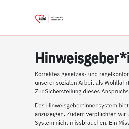
AWO Bezirksverband Niede
Link zu Home
Hin­weis­ge­ber*
Korrektes gesetzes- und regelkonfor
unserer sozialen Arbeit als Wohlfahr
Zur Sicherstellung dieses Anspruchs 
Das Hinweisgeber*innensystem biete
anzuzeigen. Zudem verpflichten wir
System nicht missbrauchen. Ein Missb