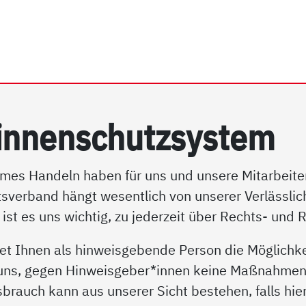
rrhein e.V. | Hinweisgeb
in­nen­schutz­sys­tem
mes Handeln haben für uns und unsere Mitarbeiter*
tsverband hängt wesentlich von unserer Verlässlichk
ist es uns wichtig, zu jederzeit über Rechts- und 
t Ihnen als hinweisgebende Person die Möglichke
 uns, gegen Hinweisgeber*innen keine Maßnahmen e
rauch kann aus unserer Sicht bestehen, falls hier