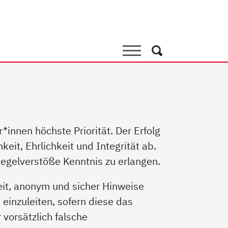
er*innensystem
Suche
Suche
innen höchste Priorität. Der Erfolg
eit, Ehrlichkeit und Integrität ab.
Regelverstöße Kenntnis zu erlangen.
it, anonym und sicher Hinweise
inzuleiten, sofern diese das
 vorsätzlich falsche