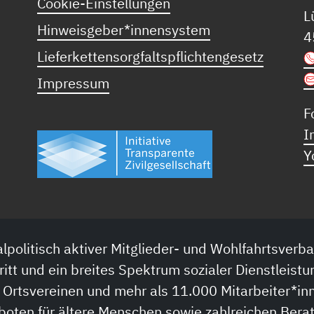
Cookie-Einstellungen
L
Hinweisgeber*innensystem
4
Lieferkettensorgfaltspflichtengesetz
Impressum
F
I
Y
lpolitisch aktiver Mitglieder- und Wohlfahrtsverba
ritt und ein breites Spektrum sozialer Dienstleistu
 Ortsvereinen und mehr als 11.000 Mitarbeiter*inn
boten für ältere Menschen sowie zahlreichen Bera