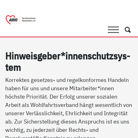
springen
AWO Bezirksverband Niederrhein e.V.
Link zu Home
Suche
Such
Hin­weis­ge­ber*in­nen­schutz­sys­
tem
Korrektes gesetzes- und regelkonformes Handeln
haben für uns und unsere Mitarbeiter*innen
höchste Priorität. Der Erfolg unserer sozialen
Arbeit als Wohlfahrtsverband hängt wesentlich von
unserer Verlässlichkeit, Ehrlichkeit und Integrität
ab. Zur Sicherstellung dieses Anspruchs ist es uns
wichtig, zu jederzeit über Rechts- und
Regelverstöße Kenntnis zu erlangen.