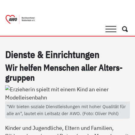
springen
AWO Bezirksverband Niederrhein e.V. |
Link zu Home
Suche
Such
Di­ens­te & Ein­rich­tun­gen
Wir hel­fen Men­schen al­ler Al­ters­
grup­pen
"Wir bieten soziale Dienstleistungen mit hoher Qualität für
alle an", lautet ein Leitsatz der AWO. (Foto: Oliver Pohl)
Kinder und Jugendliche, Eltern und Familien,