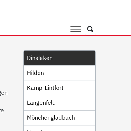
Suche
Suche
Untermenü
Dinslaken
Hilden
Kamp-Lintfort
gen
Langenfeld
re
Mönchengladbach