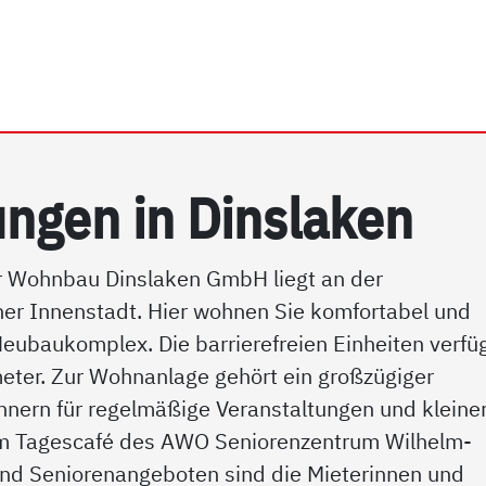
rhein e.V. | Dinslaken
n­gen in Dins­la­ken
 Wohnbau Dinslaken GmbH liegt an der
er Innenstadt. Hier wohnen Sie komfortabel und
 Neubaukomplex. Die barrierefreien Einheiten verfü
eter. Zur Wohnanlage gehört ein großzügiger
nern für regelmäßige Veranstaltungen und kleine
. Im Tagescafé des AWO Seniorenzentrum Wilhelm-
nd Seniorenangeboten sind die Mieterinnen und