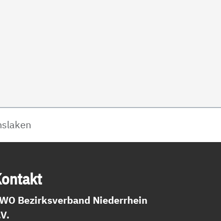
nslaken
on­takt
WO Bezirksverband Niederrhein
.V.