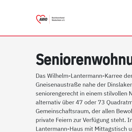
AWO Bezirksverband Nieder
Link zu Home
Se­nio­ren­woh­nu
Das Wilhelm-Lantermann-Karree der
Gneisenaustraße nahe der Dinslaken
seniorengerecht in einem stilvollen
alternativ über 47 oder 73 Quadratm
Gemeinschaftsraum, der allen Bewoh
private Feiern zur Verfügung steht
Lantermann-Haus mit Mittagstisch u