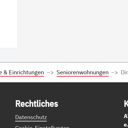
e & Einrichtungen
Seniorenwohnungen
Di
Recht­li­ches
K
A
Datenschutz
e
Cookie-Einstellungen