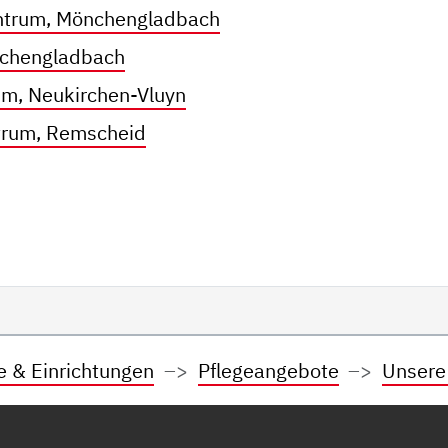
trum, Mönchengladbach
nchengladbach
um, Neukirchen-Vluyn
ntrum, Remscheid
e & Einrichtungen
Pflegeangebote
Unsere