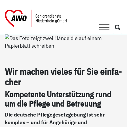
springen
AWO Bezirksverband Niederrhein e.V. 
Link zu Home
Suche
Such
Wir ma­chen vie­les für Sie ein­fa­
cher
Kom­pe­ten­te Un­ter­stüt­zung rund
um die Pf­le­ge und Be­t­reu­ung
Die deutsche Pflegegesetzgebung ist sehr
komplex – und für Angehörige und