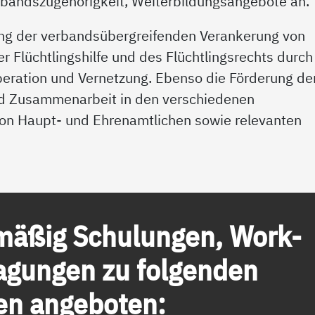
erbandszugehörigkeit, Weiterbildungsangebote an.
ung der verbandsübergreifenden Verankerung von
r Flüchtlingshilfe und des Flüchtlingsrechts durch
peration und Vernetzung. Ebenso die Förderung de
nd Zusammenarbeit in den verschiedenen
on Haupt- und Ehrenamtlichen sowie relevanten
mä­ß­ig Schu­lun­gen, Work­
­gun­gen zu fol­gen­den
­en an­ge­bo­ten: