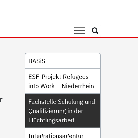
ulung und Qualifizierung i
Suche
Suche
Untermenü
BASiS
ESF-Projekt Refugees
into Work – Niederrhein
r
Fachstelle Schulung und
Qualifizierung in der
Flüchtlingsarbeit
Integrationsagentur