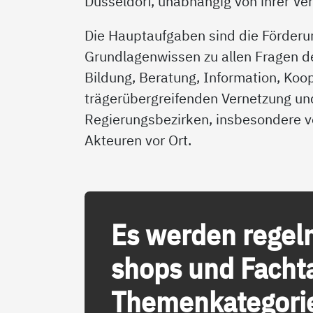
Düsseldorf, unabhängig von ihrer V
Die Hauptaufgaben sind die Förder
Grundlagenwissen zu allen Fragen de
Bildung, Beratung, Information, Koo
trägerübergreifenden Vernetzung u
Regierungsbezirken, insbesondere v
Akteuren vor Ort.
Es wer­den re­gel­
shops und Fach­ta
The­men­ka­te­go­ri