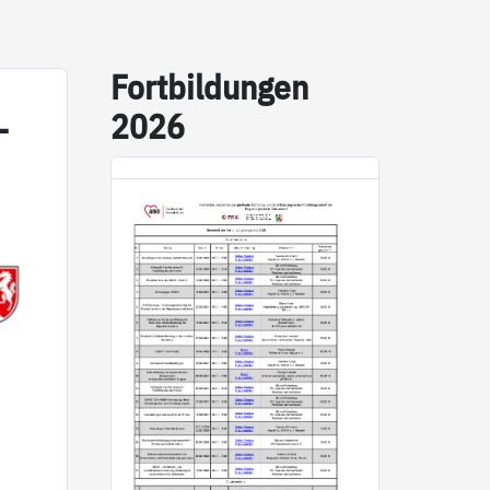
Fort­bil­dun­gen
2026
­