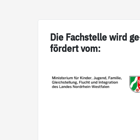
Die Fach­s­tel­le wird ge
för­dert vom: