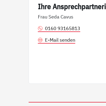
Ih­re An­sp­rech­part­ne­r
Frau Seda Cavus
0160 93165813
E-Mail senden