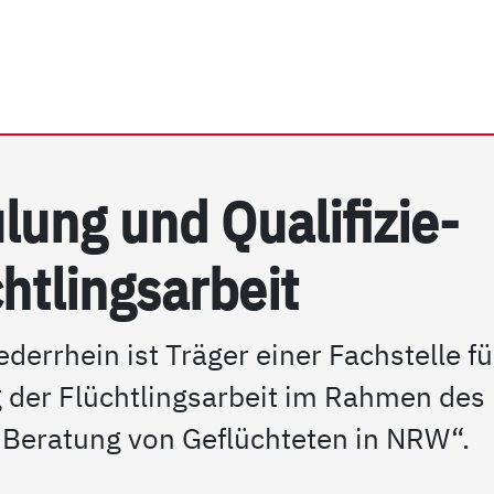
hein e.V. | Fachstelle Sch
­lung und Qua­li­fi­zie­
t­lings­ar­beit
errhein ist Träger einer Fachstelle fü
g der Flüchtlingsarbeit im Rahmen des
Beratung von Geflüchteten in NRW“.