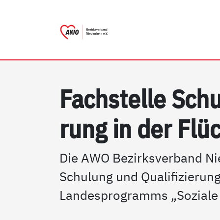
AWO Bezirksverband Niederr
Link zu Home
Fach­s­tel­le Schu
rung in der Flüch
Die AWO Bezirksverband Nied
Schulung und Qualifizierun
Landesprogramms „Soziale 