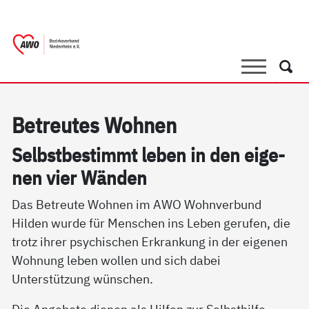
springen
AWO Bezirksverband Niederrhein e.V.
Link zu Home
Suche
Such
Be­t­reu­tes Woh­nen
Selbst­be­stimmt le­ben in den ei­ge­
nen vier Wän­den
Das Betreute Wohnen im AWO Wohnverbund
Hilden wurde für Menschen ins Leben gerufen, die
trotz ihrer psychischen Erkrankung in der eigenen
Wohnung leben wollen und sich dabei
Unterstützung wünschen.