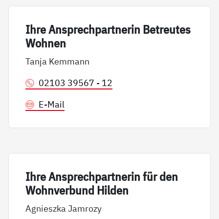
Ih­re An­sp­rech­part­ne­rin Be­t­reu­tes
Woh­nen
Tanja Kemmann
02103 39567 - 12
E-Mail
Ih­re An­sp­rech­part­ne­rin für den
Wohn­ver­bund Hil­den
Agnieszka Jamrozy