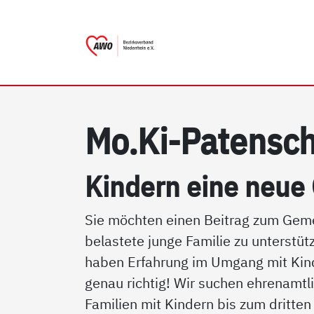
AWO Bezirksverband Nieder
Link zu Home
Mo.Ki-Pa­ten­sch
Kin­dern ei­ne neue
Sie möchten einen Beitrag zum Gemei
belastete junge Familie zu unterstüt
haben Erfahrung im Umgang mit Kinde
genau richtig! Wir suchen ehrenamt
Familien mit Kindern bis zum dritten