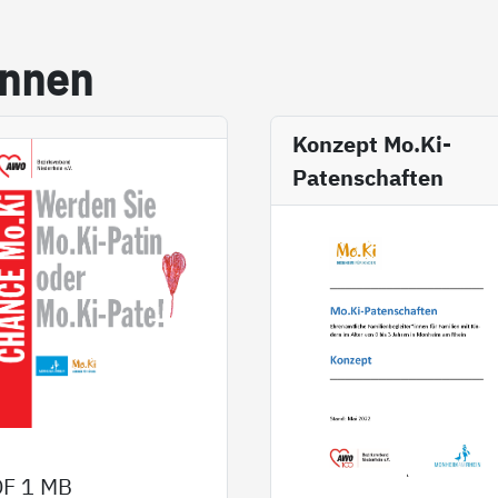
in­nen
Konzept Mo.Ki-
Patenschaften
DF
1 MB