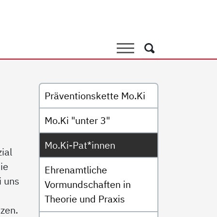
nen
Suche
Suche
Untermenü
Präventionskette Mo.Ki
Mo.Ki "unter 3"
Mo.Ki-Pat*innen
ial
ie
Ehrenamtliche
i uns
Vormundschaften in
Theorie und Praxis
tzen.