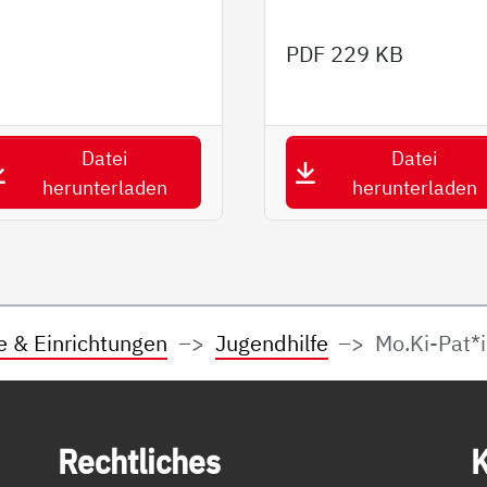
PDF
229 KB
Datei
Datei
herunterladen
herunterladen
e & Einrichtungen
Jugendhilfe
Mo.Ki-Pat*
Recht­li­ches
K