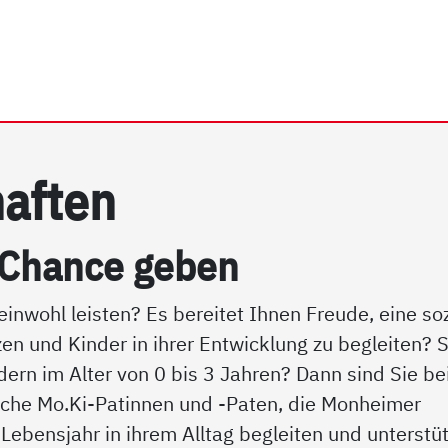
rhein e.V. | Mo.Ki-Pat*in
af­ten
 Chan­ce ge­ben
nwohl leisten? Es bereitet Ihnen Freude, eine soz
zen und Kinder in ihrer Entwicklung zu begleiten? S
rn im Alter von 0 bis 3 Jahren? Dann sind Sie be
liche Mo.Ki-Patinnen und -Paten, die Monheimer
 Lebensjahr in ihrem Alltag begleiten und unterstü