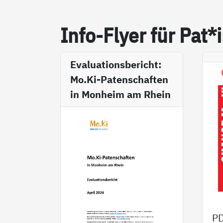
In­fo-Fly­er für Pat*
Evaluationsbericht:
Mo.Ki-Patenschaften
in Monheim am Rhein
P