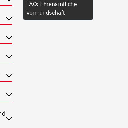
FAQ: Ehrenamtliche
Vormundschaft
?
nd