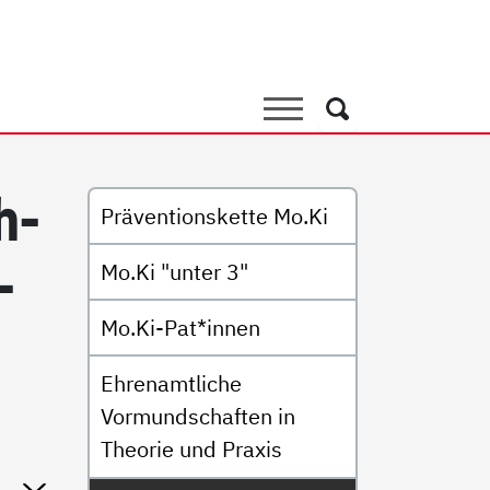
mtliche Vormundschaft
Suche
Suche
Untermenü
h­
Präventionskette Mo.Ki
­
Mo.Ki "unter 3"
Mo.Ki-Pat*innen
Ehrenamtliche
Vormundschaften in
Theorie und Praxis