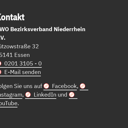
on­takt
WO Bezirksverband Niederrhein
.V.
ützowstraße 32
5141 Essen
0201 3105 - 0
E-Mail senden
olgen Sie uns auf
Facebook
,
nstagram
,
LinkedIn
und
ouTube
.