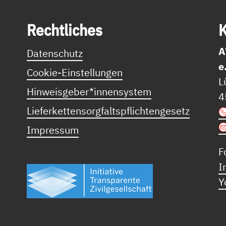
Recht­li­ches
K
A
Datenschutz
e
Cookie-Einstellungen
L
Hinweisgeber*innensystem
4
Lieferkettensorgfaltspflichtengesetz
Impressum
F
I
Y