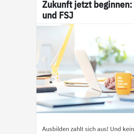
Zu­kunft jetzt be­gin­nen:
und FSJ
Ausbilden zahlt sich aus! Und kei