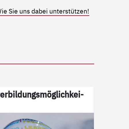
ie Sie uns dabei unterstützen!
er­bil­dungs­mög­lich­kei­