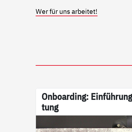
Wer für uns arbeitet!
On­boar­ding: Ein­füh­rung
tung