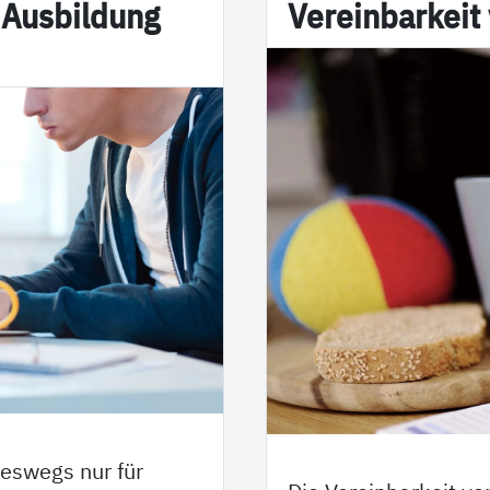
 Aus­bil­dung
Ve­r­ein­bar­kei
neswegs nur für