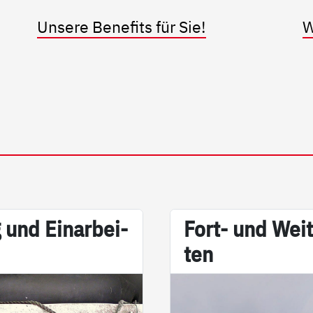
Unsere Benefits für Sie!
W
 und Ein­ar­bei­
Fort- und Wei­t
ten