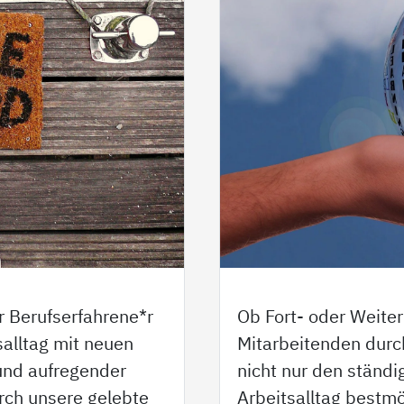
r Berufserfahrene*r
Ob Fort- oder Weiter
salltag mit neuen
Mitarbeitenden durc
 und aufregender
nicht nur den ständ
rch unsere gelebte
Arbeitsalltag bestmö