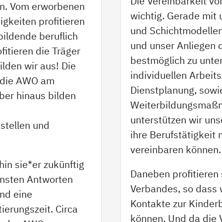
Die Vereinbarkeit vo
nen. Vom erworbenen
wichtig. Gerade mit 
gkeiten profitieren
und Schichtmodellen
bildende beruflich
und unser Anliegen 
fitieren die Träger
bestmöglich zu unter
lden wir aus! Die
individuellen Arbeits
t die AWO am
Dienstplanung, sowi
ber hinaus bilden
Weiterbildungsmaßn
unterstützen wir uns
sstellen und
ihre Berufstätigkeit
vereinbaren können.
hin sie*er zukünftig
Daneben profitieren s
ensten Antworten
Verbandes, so dass 
ind eine
Kontakte zur Kinder
ierungszeit. Circa
können. Und da die 