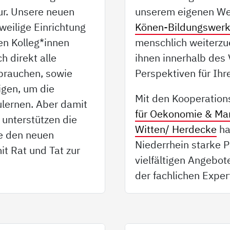
ur. Unsere neuen
unserem eigenen We
weilige Einrichtung
Könen-Bildungswer
uen Kolleg*innen
menschlich weiterzu
h direkt alle
ihnen innerhalb des 
t brauchen, sowie
Perspektiven für Ihr
igen, um die
Mit den Kooperation
lernen. Aber damit
für Oekonomie & M
n unterstützen die
Witten/ Herdecke
ha
ie den neuen
Niederrhein starke 
it Rat und Tat zur
vielfältigen Angebot
der fachlichen Expert