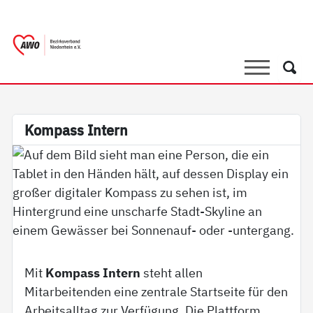
springen
AWO Bezirksverband Niederrhein e.V. |
Link zu Home
Suche
Such
Kom­pass In­tern
Mit
Kompass Intern
steht allen
Mitarbeitenden eine zentrale Startseite für den
Arbeitsalltag zur Verfügung. Die Plattform