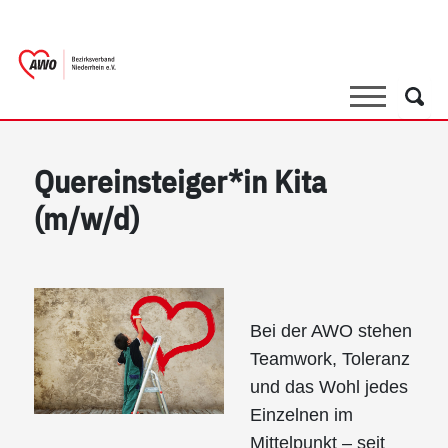
springen
AWO Bezirksverband Niederrhein e.V. |
Link zu Home
Suche
Such
Quereinsteiger*in Kita
(m/w/d)
Bei der AWO stehen
Teamwork, Toleranz
und das Wohl jedes
Einzelnen im
Mittelpunkt – seit