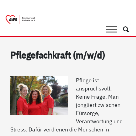
springen
AWO Bezirksverband Niederrhein e.V. |
Link zu Home
Suche
Such
Pflegefachkraft (m/w/d)
Pflege ist
anspruchsvoll.
Keine Frage. Man
jongliert zwischen
Fürsorge,
Verantwortung und
Stress. Dafür verdienen die Menschen in