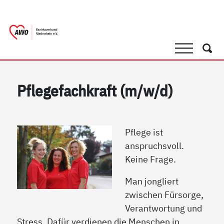
springen
AWO Bezirksverband Niederrhein e.V. |
Link zu Home
Suche
Such
Pflegefachkraft (m/w/d)
Pflege ist
anspruchsvoll.
Keine Frage.
Man jongliert
zwischen Fürsorge,
Verantwortung und
Stress. Dafür verdienen die Menschen in