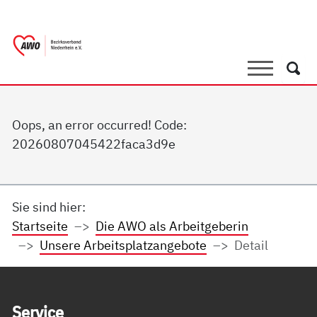
springen
AWO Bezirksverband Niederrhein e.V. |
Link zu Home
Suche
Such
Oops, an error occurred! Code:
20260807045422faca3d9e
Sie sind hier:
Startseite
Die AWO als Arbeitgeberin
Unsere Arbeitsplatzangebote
Detail
Service Informationen
Ser­vice