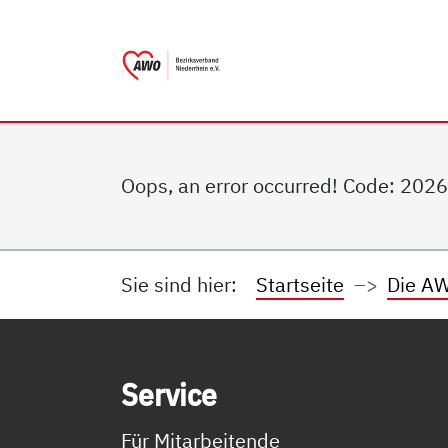
AWO Bezirksverband Nieder
Link zu Home
Oops, an error occurred! Code: 2
Sie sind hier:
Startseite
Die AW
Service Informationen
Ser­vice
Für Mitarbeitende