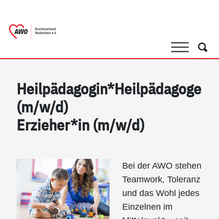
springen
AWO Bezirksverband Niederrhein e.V. |
Link zu Home
Suche
Such
Heilpädagogin*Heilpädagoge
(m/w/d)
Erzieher*in (m/w/d)
Bei der AWO stehen
Teamwork, Toleranz
und das Wohl jedes
Einzelnen im