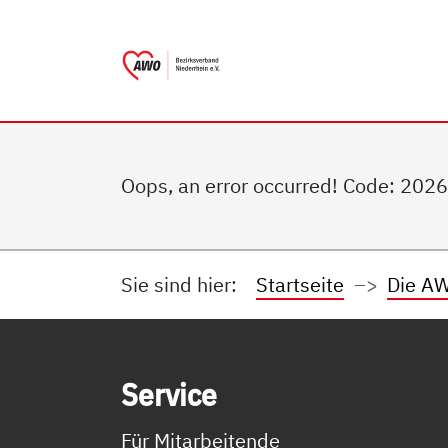
AWO Bezirksverband Nieder
Link zu Home
Oops, an error occurred! Code: 2
Sie sind hier:
Startseite
Die AW
Service Informationen
Ser­vice
Für Mitarbeitende