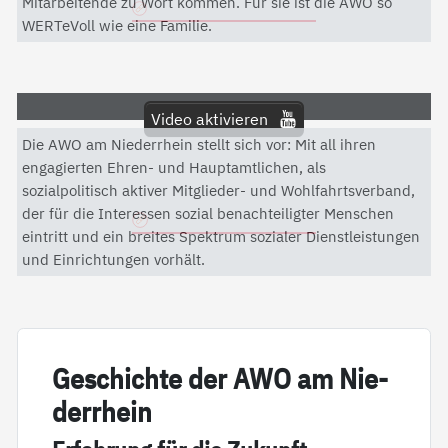
Mitarbeitende zu Wort kommen. Für sie ist die AWO so
Datenschutzerklärung
WERTeVoll wie eine Familie.
Video aktivieren
Die AWO am Niederrhein stellt sich vor: Mit all ihren
Mit dem Aktivieren des Videos akzeptieren Sie die
engagierten Ehren- und Hauptamtlichen, als
Datenschutzerklärung von YouTube.
sozialpolitisch aktiver Mitglieder- und Wohlfahrtsverband,
der für die Interessen sozial benachteiligter Menschen
Datenschutzerklärung
eintritt und ein breites Spektrum sozialer Dienstleistungen
und Einrichtungen vorhält.
Ge­schich­te der AWO am Nie­
der­r­hein