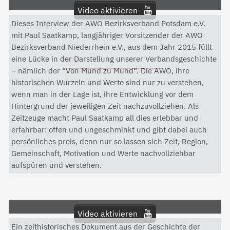
Video aktivieren
Dieses Interview der AWO Bezirksverband Potsdam e.V.
Mit dem Aktivieren des Videos akzeptieren Sie die
mit Paul Saatkamp, langjähriger Vorsitzender der AWO
Datenschutzerklärung von YouTube.
Bezirksverband Niederrhein e.V., aus dem Jahr 2015 füllt
eine Lücke in der Darstellung unserer Verbandsgeschichte
Datenschutzerklärung
– nämlich der “Von Mund zu Mund“. Die AWO, ihre
historischen Wurzeln und Werte sind nur zu verstehen,
wenn man in der Lage ist, ihre Entwicklung vor dem
Hintergrund der jeweiligen Zeit nachzuvollziehen. Als
Zeitzeuge macht Paul Saatkamp all dies erlebbar und
erfahrbar: offen und ungeschminkt und gibt dabei auch
persönliches preis, denn nur so lassen sich Zeit, Region,
Gemeinschaft, Motivation und Werte nachvollziehbar
aufspüren und verstehen.
Video aktivieren
Ein zeithistorisches Dokument aus der Geschichte der