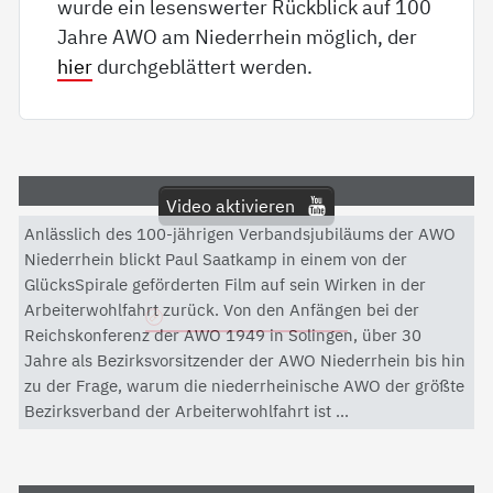
wurde ein lesenswerter Rückblick auf 100
Jahre AWO am Niederrhein möglich, der
hier
durchgeblättert werden.
Video aktivieren
Anlässlich des 100-jährigen Verbandsjubiläums der AWO
Mit dem Aktivieren des Videos akzeptieren Sie die
Niederrhein blickt Paul Saatkamp in einem von der
Datenschutzerklärung von YouTube.
GlücksSpirale geförderten Film auf sein Wirken in der
Arbeiterwohlfahrt zurück. Von den Anfängen bei der
Datenschutzerklärung
Reichskonferenz der AWO 1949 in Solingen, über 30
Jahre als Bezirksvorsitzender der AWO Niederrhein bis hin
zu der Frage, warum die niederrheinische AWO der größte
Bezirksverband der Arbeiterwohlfahrt ist ...