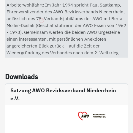
Mit dem Aktivieren des Videos akzeptieren Sie die
Arbeiterwohlfahrt: Im Jahr 1994 spricht Paul Saatkamp,
Datenschutzerklärung von YouTube.
Ehrenvorsitzender des AWO Bezirksverbands Niederrhein,
anlässlich des 75. Verbandsjubiläums der AWO mit Berta
Datenschutzerklärung
Möller-Dostali (Geschäftsführerin der AWO Essen von 1962
- 1973). Gemeinsam werfen die beiden AWO Urgesteine
einen interessanten, mit persönlichen Anekdoten
angereicherten Blick zurück – auf die Zeit der
Wiedergründung des Verbandes nach dem 2. Weltkrieg.
Down­loads
Satzung AWO Bezirksverband Niederrhein
e.V.