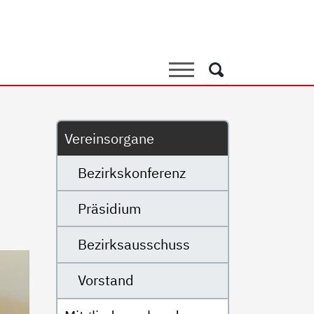
e
Suche
Suche
Untermenü
Vereinsorgane
Bezirkskonferenz
Präsidium
Bezirksausschuss
Vorstand