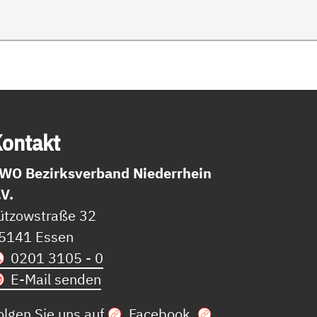
on­takt
WO Bezirksverband Niederrhein
.V.
ützowstraße 32
5141 Essen
0201 3105 - 0
E-Mail senden
olgen Sie uns auf
Facebook
,