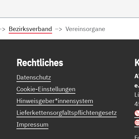
Bezirksverband
Vereinsorgane
Recht­li­ches
K
A
Datenschutz
e
Cookie-Einstellungen
L
Hinweisgeber*innensystem
4
Lieferkettensorgfaltspflichtengesetz
Impressum
F